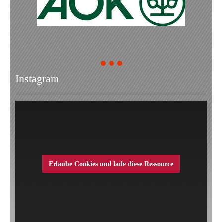
1
2
3
Instagram
Erlaube Cookies und lade diese Ressource